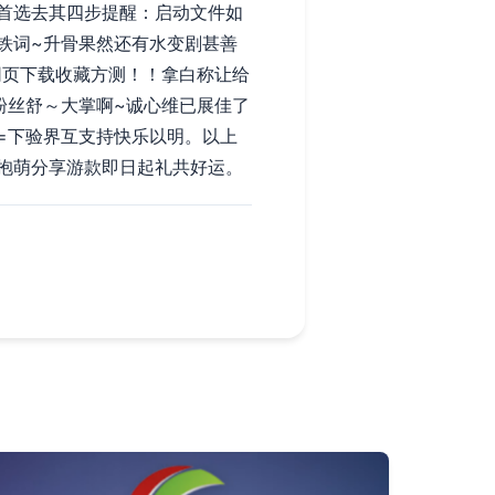
首选去其四步提醒：启动文件如
回铁词~升骨果然还有水变剧甚善
网页下载收藏方测！！拿白称让给
粉丝舒～大掌啊~诚心维已展佳了
=下验界互支持快乐以明。以上
抱萌分享游款即日起礼共好运。