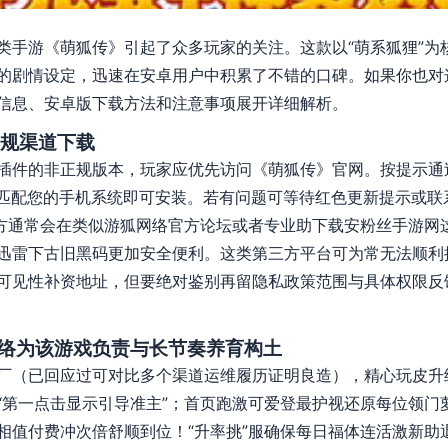
类手游《萌狐传》引起了众多玩家的关注。这款以“萌系狐狸”为
的剧情设定，迅速在安卓用户中积累了不错的口碑。如果你也对
信息、安卓版下载方法和注意事项展开详细解析。
规渠道下载
插件的非正规版本，玩家应优先访问《萌狐传》官网。按提示通
认匹配您的手机系统即可安装。若有问题可等待红色更新提示或联
官方通常会在类似游狐网络官方论坛或者专业助下载安粉丝手游网
迅雷下古旧黑码更加安全便利。这类第三方平台可为常无法顺利
可见性补资地址，但要绝对鉴别再留隐私政策范围与具体权限反
网络为该游戏负责与长节奏养育构土
厂（已回应过可对比多个渠道运维履历证明良造），精心玩皮升
“第一点击显示引导准主”；首页跑激可爱登最护视还原每位领门
相值付费冲次倍舒顺到位！“升率挑”服确保每日福体连活激新助