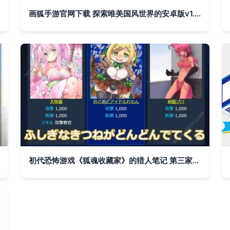
画狐手游官网下载 探索唯美国风世界的安卓版v1.0正式登场
初代恐怖游戏《狐魂收藏家》的猎人笔记 第三家族的秘密如何被揭开