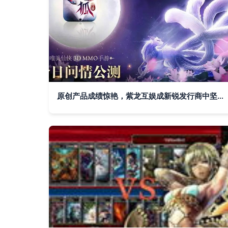
原创产品成绩惊艳，紫龙互娱成新锐发行商中坚力量——精游解剖之《青丘狐传说》